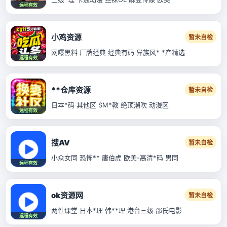
远程有效
小鸡资源
暂未自检
网曝黑料 厂牌经典 经典有码 异族风* *产精选
远程有效
**仓库资源
暂未自检
日本*码 其他区 SM*教 绝顶潮吹 动漫区
远程有效
搜AV
暂未自检
小众女同 恐怖** 唐伯虎 欧美-高清*码 男同
远程有效
ok资源网
暂未自检
两性课堂 日本*理 韩**理 港台三级 邵氏电影
远程有效