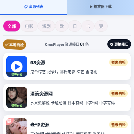
📋 资源列表
▶️ 播放器下载
全部
电影
短剧
欧
日
卡
妻
61
CmsPlayer 资源接口
条
🔄 更换接口
✅ 本地自检
98资源
暂未自检
港台综艺 记录片 邵氏电影 综艺 香港剧
远程有效
滴滴资源网
暂未自检
水果派解说 卡通动漫 日本有码 中字*码 中字有码
远程有效
老*P资源
暂未自检
三级*理 卡通动漫 丝袜OL 麻豆传媒 欧美**