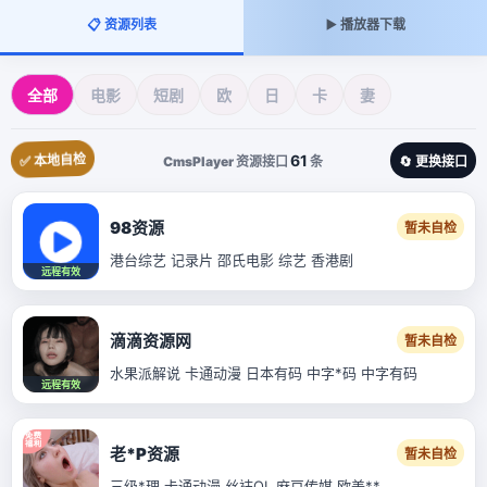
📋 资源列表
▶️ 播放器下载
全部
电影
短剧
欧
日
卡
妻
✅ 本地自检
61
CmsPlayer 资源接口
条
🔄 更换接口
98资源
暂未自检
港台综艺 记录片 邵氏电影 综艺 香港剧
远程有效
滴滴资源网
暂未自检
水果派解说 卡通动漫 日本有码 中字*码 中字有码
远程有效
老*P资源
暂未自检
三级*理 卡通动漫 丝袜OL 麻豆传媒 欧美**