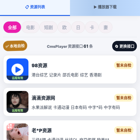
📋 资源列表
▶️ 播放器下载
全部
电影
短剧
欧
日
卡
妻
✅ 本地自检
61
CmsPlayer 资源接口
条
🔄 更换接口
98资源
暂未自检
港台综艺 记录片 邵氏电影 综艺 香港剧
远程有效
滴滴资源网
暂未自检
水果派解说 卡通动漫 日本有码 中字*码 中字有码
远程有效
老*P资源
暂未自检
三级*理 卡通动漫 丝袜OL 麻豆传媒 欧美**