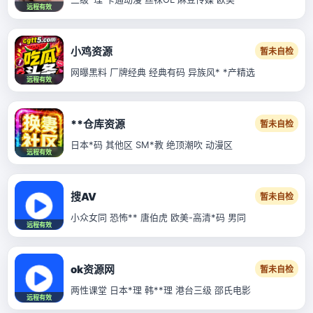
远程有效
小鸡资源
暂未自检
网曝黑料 厂牌经典 经典有码 异族风* *产精选
远程有效
**仓库资源
暂未自检
日本*码 其他区 SM*教 绝顶潮吹 动漫区
远程有效
搜AV
暂未自检
小众女同 恐怖** 唐伯虎 欧美-高清*码 男同
远程有效
ok资源网
暂未自检
两性课堂 日本*理 韩**理 港台三级 邵氏电影
远程有效